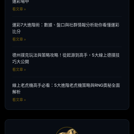
運彩場中
看文章 »
運彩7大進階術：數據、盤口與社群情報分析助你看懂運彩
比分
看文章 »
德州撲克玩法與策略攻略！從起源到高手，5大線上德撲技
巧大公開
看文章 »
線上老虎機高手必看：5大進階老虎機策略與RNG奧秘全面
解析
看文章 »