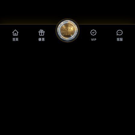
首頁
優惠
VIP
客服
真人娛樂
體育賽事
即將更新
深度剖析場中投注：盛億教你掌
握6大即時決策秘訣，稱霸運彩
場中
運彩7大進階術：數據、盤口與
社群情報分析助你看懂運彩比分