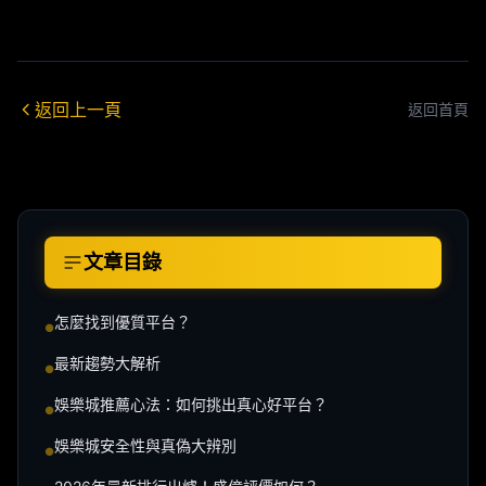
返回上一頁
返回首頁
文章目錄
怎麼找到優質平台？
●
最新趨勢大解析
●
娛樂城推薦心法：如何挑出真心好平台？
●
娛樂城安全性與真偽大辨別
●