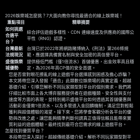
2026娛樂城怎麼挑？7大面向教你尋找最適合的線上娛樂城！
重點項目
精華摘要
如何挑選
綜合評估遊戲多樣性、CDN 連線速度及供應商的國際公
合適平
平性（RNG）認證。
台？
台灣最新
台灣已於2022年將網路賭博納入《刑法》第266條規
法規現況
範，應選擇具備實名制與安全加密的高信譽平台。
盛億娛樂
提供極低門檻（僅1倍流水）首儲優惠，出金效率高且穩
城
優勢
定，為2026年高CP值的安全首選。
您是否曾對眼花撩亂的線上遊戲平台選擇感到困惑及擔心詐騙？
本文將帶您深入發掘「適合」此類數位娛樂場的真實定義，超越
基礎介紹，引導您解析不同玩家類型對平台的個別需求。我們將
仔細比較市面上各大博弈服務提供者在遊戲種類、安全性與支付
速度等方面的表現，並特別揭示盛億平台如何透過其首儲優惠與
活動彩金僅需1倍流水、以及多管道入金回饋機制，滿足您對輕鬆
獲利與超值體驗的渴望。接下來，您將學會客觀分析各平台的優
勢與改進之處，讓您能夠精準判斷何謂真正值得信賴且能帶來實
質利益的遊戲體驗，最終找到最符合您需求的線上遊戲平台。
怎麼找到優質平台？
本段帶您深入探討，超越傳統基礎介紹。解析不同玩家類型對平