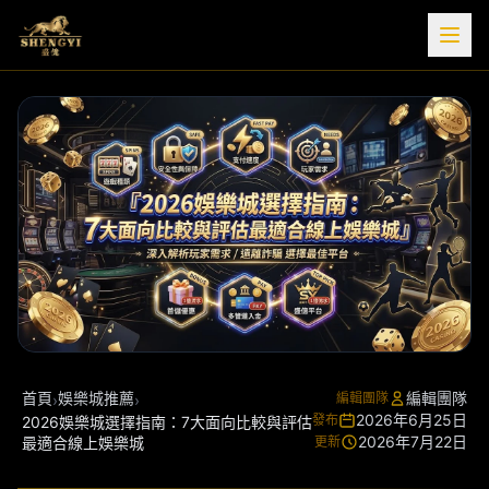
盛億娛樂城
首頁
娛樂城推薦
編輯團隊
編輯團隊
›
›
2026年6月25日
發布
2026娛樂城選擇指南：7大面向比較與評估
2026年7月22日
最適合線上娛樂城
更新