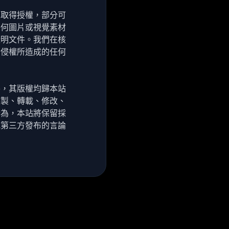
法取得授權，部分可
任何圖片或視覺素材
證明文件。我們在核
意侵權所造成的任何
外，其版權均歸本站
複製、轉載、修改、
行為，本站將保留採
或第三方發布的言論