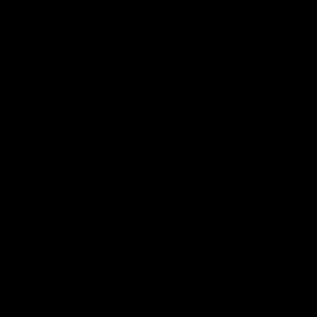
真人娛樂
體育賽事
即將更新
深度剖析場
策秘訣，稱
運彩7大進