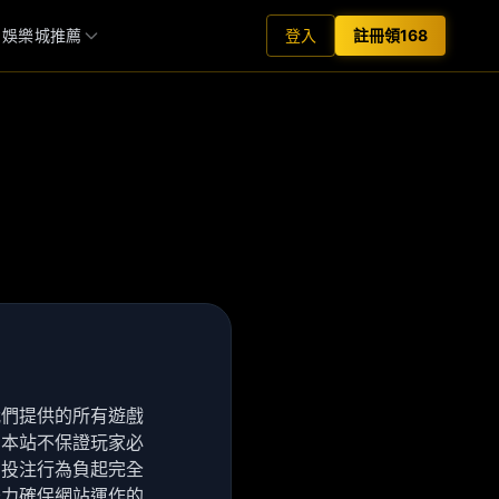
娛樂城推薦
登入
註冊領168
2026娛樂城選擇指南：7大面向比較與評
估最適合線上娛樂城
聰明玩家必學！3大娛樂城體驗金致勝策
略：盛億1倍流水真實收益指南
我們提供的所有遊戲
，本站不保證玩家必
的投注行為負起完全
努力確保網站運作的