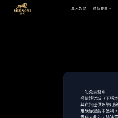
真人娛樂
體育賽事
盛億娛樂城
深度剖析場中
時決策秘訣，
運彩7大進階
分析助你看懂
一般免責聲明
盛億娛樂城（下稱
與資訊僅供娛樂用
定能從遊戲中獲利
責任。此外，請注