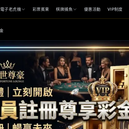
電子老虎機
彩票賓果
棋牌捕魚
優惠活動
VIP制度
投注：盛億教你掌握6大即
線上老虎機高手必看：5大進階老虎機策
德州撲克玩法與策略攻略！從起源到高
金
稱霸運彩場中
略與RNG奧秘全面解析
手，5大線上德撲技巧大公開
術：數據、盤口與社群情報
戰神賽特爆分密碼揭曉：3大攻略解析與
運彩比分
戰神賽特訊號真偽判斷