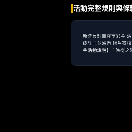
活動完整規則與條
新會員註冊尊享彩金 活動期間：
成註冊並通過 帳戶審核
金活動說明】 1.獲得之彩